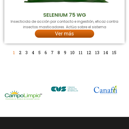
SELENIUM 75 WG
Insecticida de acción por contacto e ingestión, eficaz contra
insectos masticadores. Actúa sobre el sistema
Ver más
1
2
3
4
5
6
7
8
9
10
11
12
13
14
15