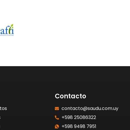
Contacto
tos
contacto@saudu.com.uy
s
+598 25086322
a
+598 9498 7951