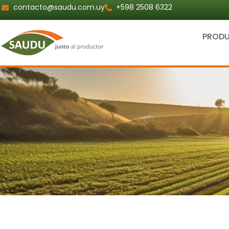
Ir
contacto@saudu.com.uy
+598 2508 6322
al
contenido
PROD