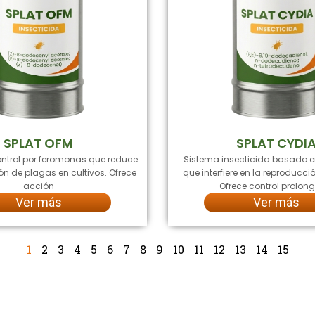
SPLAT OFM
SPLAT CYDI
ntrol por feromonas que reduce
Sistema insecticida basado 
ón de plagas en cultivos. Ofrece
que interfiere en la reproducci
acción
Ofrece control prolo
Ver más
Ver más
1
2
3
4
5
6
7
8
9
10
11
12
13
14
15