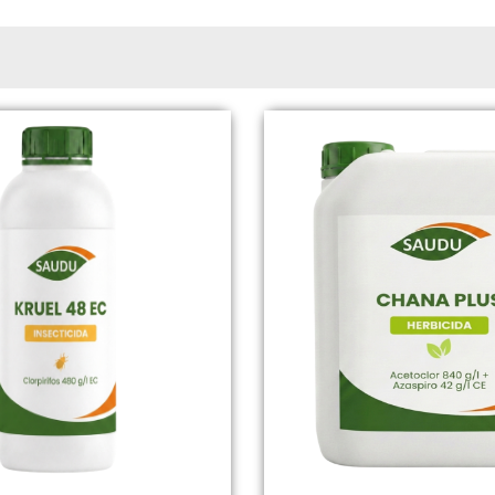
Page
Page
Page
Page
Page
Page
Page
Page
Page
Page
Page
Page
Page
Page
Page