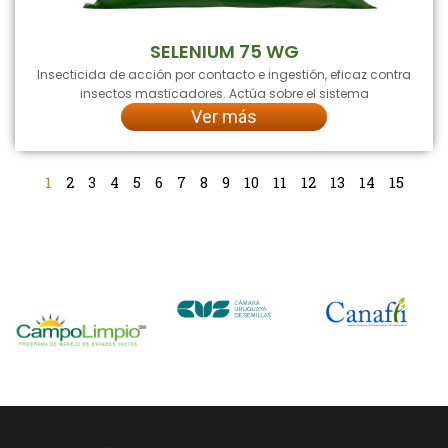
SELENIUM 75 WG
Insecticida de acción por contacto e ingestión, eficaz contra
insectos masticadores. Actúa sobre el sistema
Ver más
1
2
3
4
5
6
7
8
9
10
11
12
13
14
15