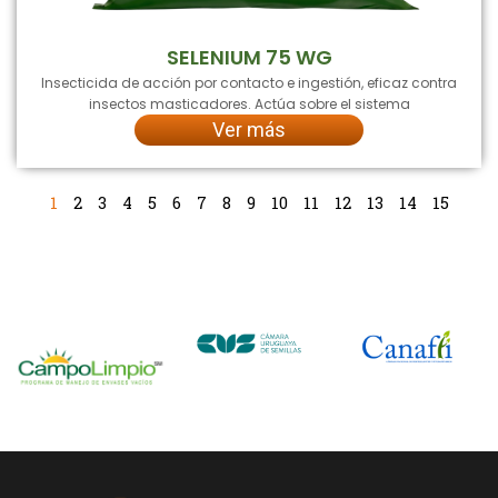
SELENIUM 75 WG
Insecticida de acción por contacto e ingestión, eficaz contra
insectos masticadores. Actúa sobre el sistema
Ver más
1
2
3
4
5
6
7
8
9
10
11
12
13
14
15