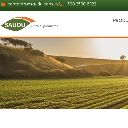
Ir
contacto@saudu.com.uy
+598 2508 6322
al
contenido
PROD