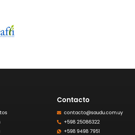
Contacto
tos
contacto@saudu.com.uy
s
+598 25086322
a
+598 9498 7951