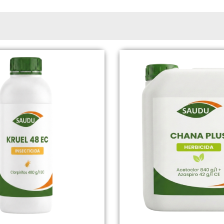
Page
Page
Page
Page
Page
Page
Page
Page
Page
Page
Page
Page
Page
Page
Page