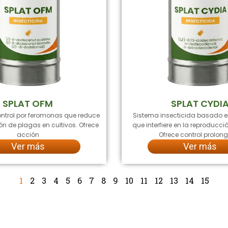
SPLAT OFM
SPLAT CYDI
ntrol por feromonas que reduce
Sistema insecticida basado 
ón de plagas en cultivos. Ofrece
que interfiere en la reproducci
acción
Ofrece control prolo
Ver más
Ver más
1
2
3
4
5
6
7
8
9
10
11
12
13
14
15