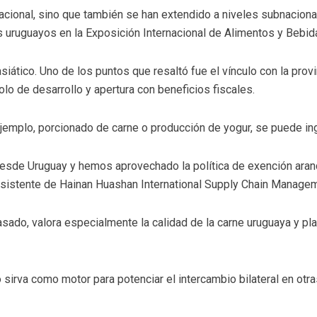
ional, sino que también se han extendido a niveles subnacionales.
s uruguayos en la Exposición Internacional de Alimentos y Bebid
siático. Uno de los puntos que resaltó fue el vínculo con la prov
lo de desarrollo y apertura con beneficios fiscales.
ejemplo, porcionado de carne o producción de yogur, se puede ingr
sde Uruguay y hemos aprovechado la política de exención arance
asistente de Hainan Huashan International Supply Chain Manageme
asado, valora especialmente la calidad de la carne uruguaya y pl
irva como motor para potenciar el intercambio bilateral en otras