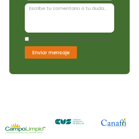
Mensaje
asdasd
He leido y acepto todos los términos
Enviar mensaje