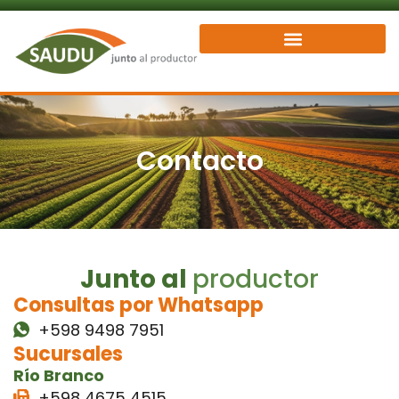
Ir
al
contenido
Contacto
Junto al
productor
Consultas por Whatsapp
+598 9498 7951
Sucursales
Río Branco
+598 4675 4515