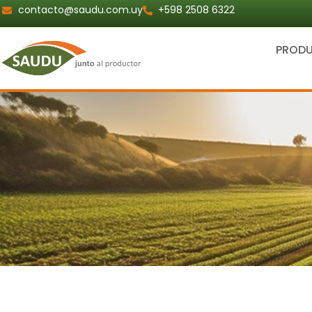
Ir
contacto@saudu.com.uy
+598 2508 6322
al
contenido
PROD