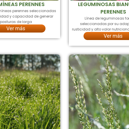
ÍNEAS PERENNES
LEGUMINOSAS BIAN
PERENNES
míneas perennes seleccionadas
icidad y capacidad de generar
Línea de leguminosas for
pasturas de larga
seleccionadas por su adap
Ver más
rusticidad y alto valor nutricion
Ver más