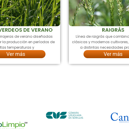
VERDEOS DE VERANO
RAIGRÁS
rrajeras de verano diseñadas
Línea de raigrás que combin
r la producción en períodos de
clásicas y modernos cultivare
ltas temperaturas y
a distintas necesidades pr
Ver más
Ver más