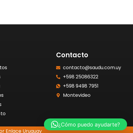
Contacto
tos
contacto@saudu.com.uy
s
+598 25086322
a
+598 9498 7951
os
Montevideo
s
to
¿Cómo puedo ayudarte?
or Enlace Uruguay