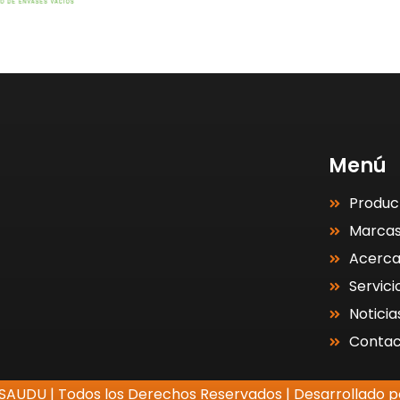
Menú
Produc
Marca
Acerc
Servici
Noticia
Contac
SAUDU | Todos los Derechos Reservados | Desarrollado p