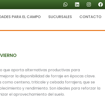
W
L
I
F
h
i
n
a
a
n
s
c
DADES PARA EL CAMPO
SUCURSALES
t
k
CONTACTO
t
e
s
e
a
b
a
d
g
o
p
i
r
o
p
n
a
k
m
NVIERNO
no que aporta alternativas productivas para
jorar la disponibilidad de forraje en épocas clave.
 como centeno, triticale y cebada forrajera, que se
lecimiento y rendimiento. Son ideales para reforzar la
mizar el aprovechamiento del suelo.