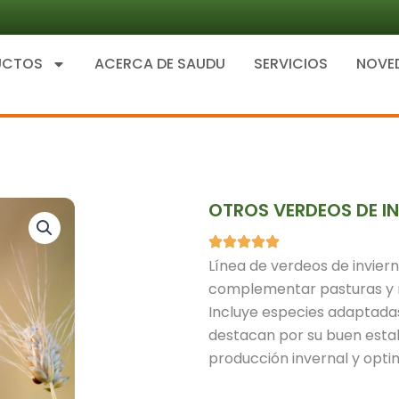
UCTOS
ACERCA DE SAUDU
SERVICIOS
NOVE
OTROS VERDEOS DE I
Línea de verdeos de invier
complementar pasturas y me
Incluye especies adaptadas
destacan por su buen estab
producción invernal y opti