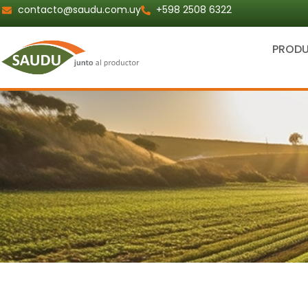
Ir
contacto@saudu.com.uy
+598 2508 6322
al
contenido
PROD