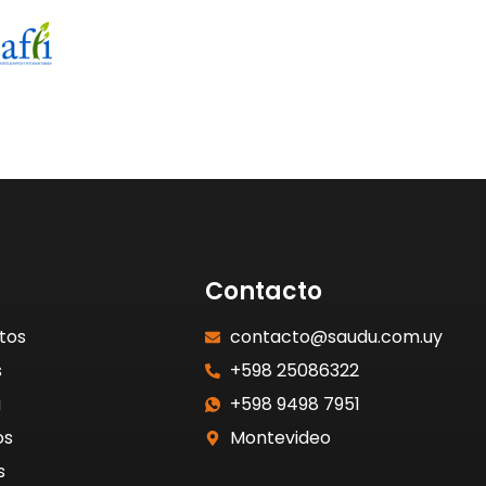
Contacto
tos
contacto@saudu.com.uy
s
+598 25086322
a
+598 9498 7951
os
Montevideo
s