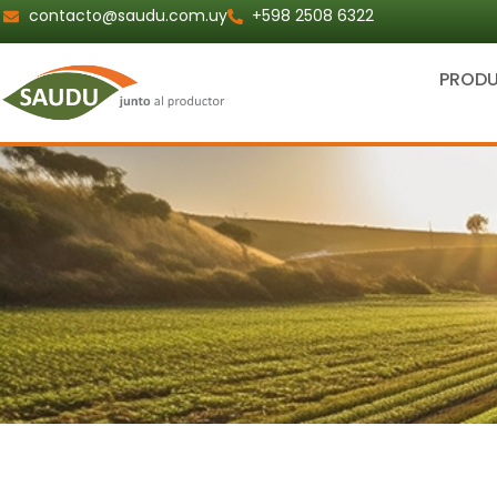
Ir
contacto@saudu.com.uy
+598 2508 6322
al
contenido
PROD