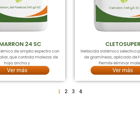
MARRON 24 SC
CLETOSUPE
stémico de amplio espectro con
Herbicida sistémico selectivo p
oliar, que controla malezas de
de gramíneas, aplicado de fo
hoja ancha y
Permite eliminar mal
Ver más
Ver más
1
2
3
4