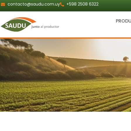
Ir
contacto@saudu.com.uy
+598 2508 6322
al
contenido
PROD