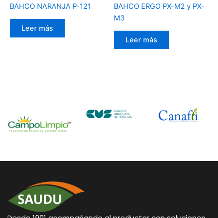
BAHCO NARANJA P-121
BAHCO ERGO PX-M2 y PX-
M3
Leer más
Leer más
Desde 1901 acompañando al productor con soluciones