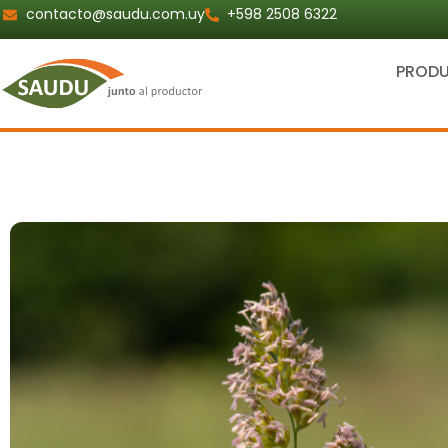
Ir
contacto@saudu.com.uy
+598 2508 6322
al
contenido
PROD