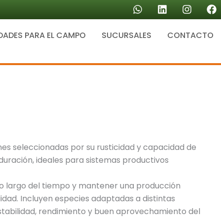
W
L
I
F
h
i
n
a
a
n
s
c
DADES PARA EL CAMPO
SUCURSALES
t
k
CONTACTO
t
e
s
e
a
b
a
d
g
o
p
i
r
o
p
n
a
k
m
es seleccionadas por su rusticidad y capacidad de
duración, ideales para sistemas productivos
lo largo del tiempo y mantener una producción
idad. Incluyen especies adaptadas a distintas
stabilidad, rendimiento y buen aprovechamiento del