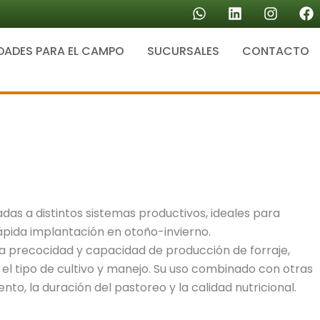
W
L
I
F
h
i
n
a
a
n
s
c
DADES PARA EL CAMPO
SUCURSALES
t
k
CONTACTO
t
e
s
e
a
b
a
d
g
o
p
i
r
o
p
n
a
k
m
as a distintos sistemas productivos, ideales para
rápida implantación en otoño-invierno.
a precocidad y capacidad de producción de forraje,
el tipo de cultivo y manejo. Su uso combinado con otras
nto, la duración del pastoreo y la calidad nutricional.