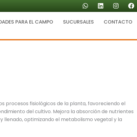
W
L
I
F
h
i
n
a
a
n
s
c
DADES PARA EL CAMPO
SUCURSALES
t
k
CONTACTO
t
e
s
e
a
b
a
d
g
o
p
i
r
o
p
n
a
k
m
os procesos fisiológicos de la planta, favoreciendo el
endimiento del cultivo. Mejora la absorción de nutrientes
n y llenado, optimizando el metabolismo vegetal y la