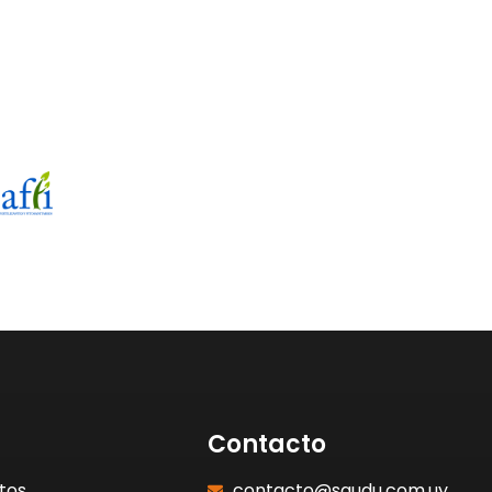
Contacto
tos
contacto@saudu.com.uy