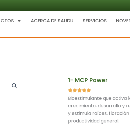
UCTOS
ACERCA DE SAUDU
SERVICIOS
NOVE
1- MCP Power
Bioestimulante que activa l
crecimiento, desarrollo y r
y estimula raíces, floració
productividad general.