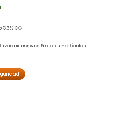
a
no 3,3% CG
ltivos extensivos Frutales Hortícolas
eguridad