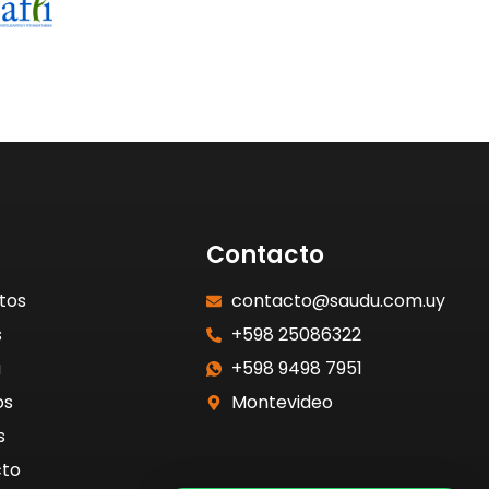
Contacto
tos
contacto@saudu.com.uy
s
+598 25086322
a
+598 9498 7951
os
Montevideo
s
to