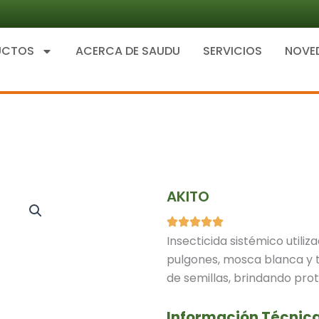
UCTOS
ACERCA DE SAUDU
SERVICIOS
NOVE
AKITO
Insecticida sistémico util
pulgones, mosca blanca y t
de semillas, brindando prote
Información Técnic