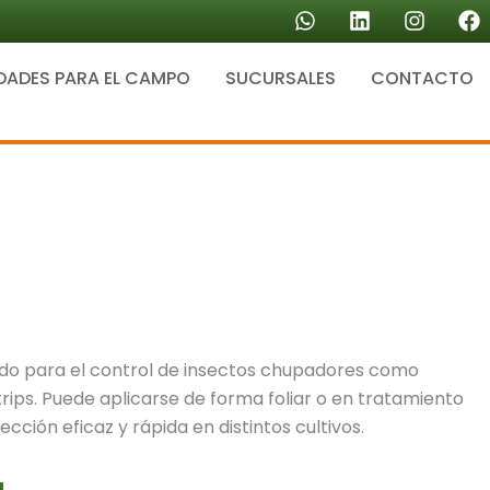
W
L
I
F
h
i
n
a
a
n
s
c
DADES PARA EL CAMPO
SUCURSALES
t
k
CONTACTO
t
e
s
e
a
b
a
d
g
o
p
i
r
o
p
n
a
k
m
izado para el control de insectos chupadores como
rips. Puede aplicarse de forma foliar o en tratamiento
cción eficaz y rápida en distintos cultivos.
a