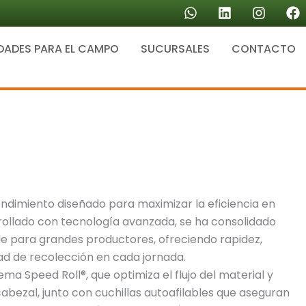
W
L
I
F
h
i
n
a
a
n
s
c
DADES PARA EL CAMPO
SUCURSALES
t
k
CONTACTO
t
e
s
e
a
b
a
d
g
o
p
i
r
o
p
n
a
k
m
ndimiento diseñado para maximizar la eficiencia en
rollado con tecnología avanzada, se ha consolidado
e para grandes productores, ofreciendo rapidez,
dad de recolección en cada jornada.
ema Speed Roll®, que optimiza el flujo del material y
abezal, junto con cuchillas autoafilables que aseguran