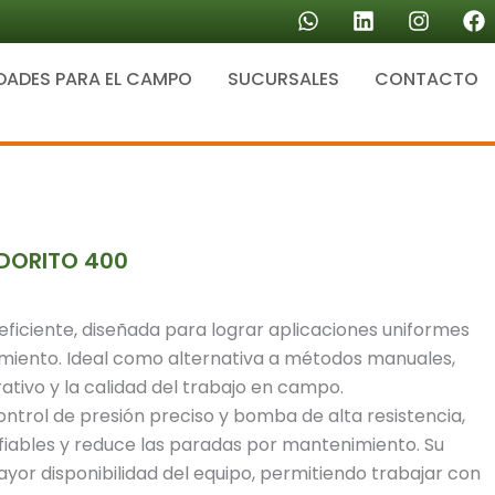
W
L
I
F
h
i
n
a
a
n
s
c
DADES PARA EL CAMPO
SUCURSALES
t
k
CONTACTO
t
e
s
e
a
b
a
d
g
o
p
i
r
o
p
n
a
k
m
DORITO 400
ficiente, diseñada para lograr aplicaciones uniformes
miento. Ideal como alternativa a métodos manuales,
ativo y la calidad del trabajo en campo.
ntrol de presión preciso y bomba de alta resistencia,
fiables y reduce las paradas por mantenimiento. Su
yor disponibilidad del equipo, permitiendo trabajar con