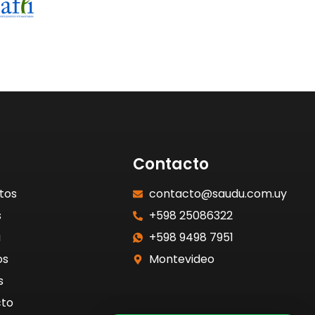
Contacto
tos
contacto@saudu.com.uy
s
+598 25086322
a
+598 9498 7951
os
Montevideo
s
to