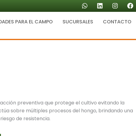
W
L
I
F
h
i
n
a
a
n
s
c
DADES PARA EL CAMPO
SUCURSALES
t
k
CONTACTO
t
e
s
e
a
b
a
d
g
o
p
i
r
o
p
n
a
k
m
acción preventiva que protege el cultivo evitando la
ctúa sobre múltiples procesos del hongo, brindando una
riesgo de resistencia.
a