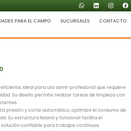
W
L
I
F
h
i
n
a
a
n
s
c
DADES PARA EL CAMPO
SUCURSALES
t
k
CONTACTO
t
e
s
e
a
b
a
d
g
o
p
i
r
o
p
n
a
k
m
0
ficiente, ideal para uso semi-profesional que requiere
dad. Su diseño permite realizar tareas de limpieza con
stentes.
ta presión y corte automático, optimiza el consumo de
d. Su estructura liviana y funcional facilita el
 solución confiable para trabajos continuos.