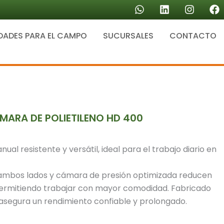
W
L
I
F
h
i
n
a
a
n
s
c
DADES PARA EL CAMPO
SUCURSALES
t
k
CONTACTO
t
e
s
e
a
b
a
d
g
o
p
i
r
o
p
n
a
k
m
MARA DE POLIETILENO HD 400
al resistente y versátil, ideal para el trabajo diario en
ambos lados y cámara de presión optimizada reducen
 permitiendo trabajar con mayor comodidad. Fabricado
asegura un rendimiento confiable y prolongado.