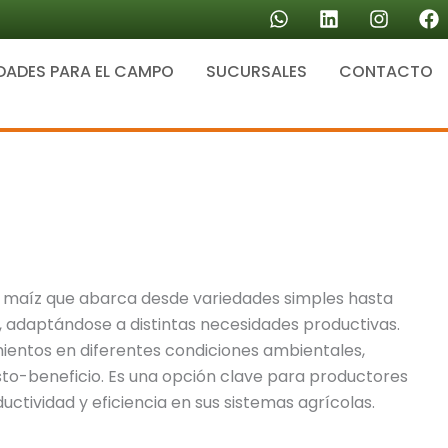
W
L
I
F
h
i
n
a
a
n
s
c
DADES PARA EL CAMPO
SUCURSALES
t
k
CONTACTO
t
e
s
e
a
b
a
d
g
o
p
i
r
o
p
n
a
k
m
e maíz que abarca desde variedades simples hasta
a, adaptándose a distintas necesidades productivas.
mientos en diferentes condiciones ambientales,
sto-beneficio. Es una opción clave para productores
ctividad y eficiencia en sus sistemas agrícolas.