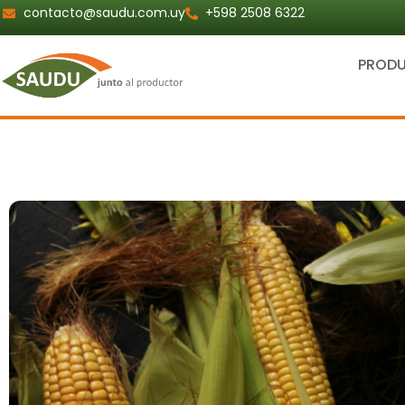
Ir
contacto@saudu.com.uy
+598 2508 6322
al
contenido
PROD