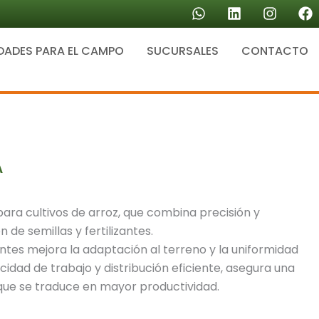
W
L
I
F
h
i
n
a
a
n
s
c
DADES PARA EL CAMPO
SUCURSALES
t
k
CONTACTO
t
e
s
e
a
b
a
d
g
o
p
i
r
o
p
n
a
k
m
A
ra cultivos de arroz, que combina precisión y
n de semillas y fertilizantes.
ntes mejora la adaptación al terreno y la uniformidad
idad de trabajo y distribución eficiente, asegura una
e se traduce en mayor productividad.