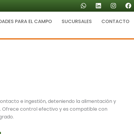
W
L
I
F
h
i
n
a
a
n
s
c
DADES PARA EL CAMPO
SUCURSALES
t
k
CONTACTO
t
e
s
e
a
b
a
d
g
o
p
i
r
o
p
n
a
k
m
ontacto e ingestión, deteniendo la alimentación y
. Ofrece control efectivo y es compatible con
grado.
a